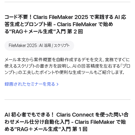
コード不要！Claris FileMaker 2025 で実践する AI 応
答生成とプロンプト術 - Claris FileMaker で始め
る“RAG＋メール生成”入門 第 2 回
FileMaker 2025：AI 活用 / スクリプト
メール本文から案件概要を自動作成するデモを交え、実務ですぐに
使えるスクリプトの書き方を説明し、AI の回答精度を左右する「プロ
ンプト」の工夫したポイントや便利な生成ツールもご紹介します。
録画されたセミナーを見る
AI 初心者でもできる！ Claris Connect を使った問い合
わせメール仕分け自動化入門 - Claris FileMaker で始
める“RAG＋メール生成”入門 第 1 回