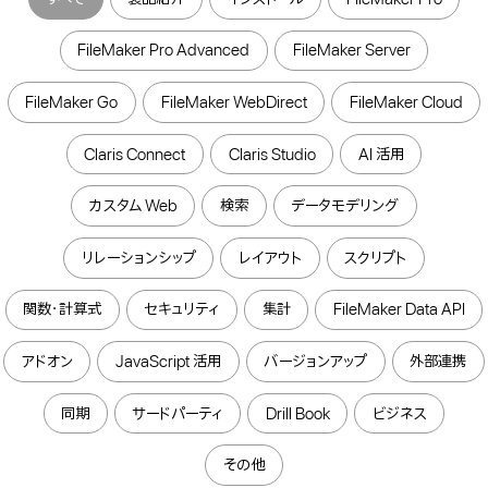
FileMaker Pro Advanced
FileMaker Server
FileMaker Go
FileMaker WebDirect
FileMaker Cloud
Claris Connect
Claris Studio
AI 活用
カスタム Web
検索
データモデリング
リレーションシップ
レイアウト
スクリプト
関数・計算式
セキュリティ
集計
FileMaker Data API
アドオン
JavaScript 活用
バージョンアップ
外部連携
同期
サードパーティ
Drill Book
ビジネス
その他