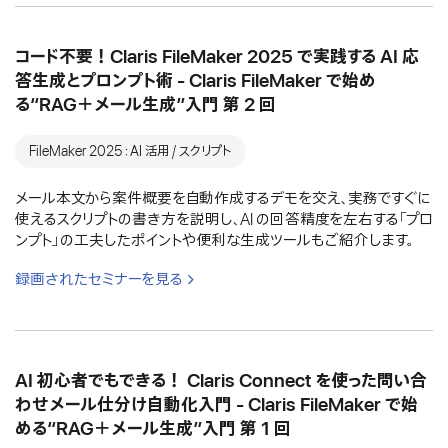
コード不要！Claris FileMaker 2025 で実践する AI 応
答生成とプロンプト術 - Claris FileMaker で始め
る“RAG＋メール生成”入門 第 2 回
FileMaker 2025：AI 活用 / スクリプト
メール本文から案件概要を自動作成するデモを交え、実務ですぐに
使えるスクリプトの書き方を説明し、AI の回答精度を左右する「プロ
ンプト」の工夫したポイントや便利な生成ツールもご紹介します。
録画されたセミナーを見る
AI 初心者でもできる！ Claris Connect を使った問い合
わせメール仕分け自動化入門 - Claris FileMaker で始
める“RAG＋メール生成”入門 第 1 回