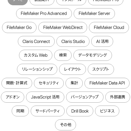
FileMaker Pro Advanced
FileMaker Server
FileMaker Go
FileMaker WebDirect
FileMaker Cloud
Claris Connect
Claris Studio
AI 活用
カスタム Web
検索
データモデリング
リレーションシップ
レイアウト
スクリプト
関数・計算式
セキュリティ
集計
FileMaker Data API
アドオン
JavaScript 活用
バージョンアップ
外部連携
同期
サードパーティ
Drill Book
ビジネス
その他