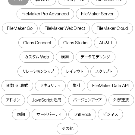
FileMaker Pro Advanced
FileMaker Server
FileMaker Go
FileMaker WebDirect
FileMaker Cloud
Claris Connect
Claris Studio
AI 活用
カスタム Web
検索
データモデリング
リレーションシップ
レイアウト
スクリプト
関数・計算式
セキュリティ
集計
FileMaker Data API
アドオン
JavaScript 活用
バージョンアップ
外部連携
同期
サードパーティ
Drill Book
ビジネス
その他