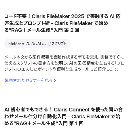
コード不要！Claris FileMaker 2025 で実践する AI 応
答生成とプロンプト術 - Claris FileMaker で始め
る“RAG＋メール生成”入門 第 2 回
FileMaker 2025：AI 活用 / スクリプト
メール本文から案件概要を自動作成するデモを交え、実務ですぐに
使えるスクリプトの書き方を説明し、AI の回答精度を左右する「プロ
ンプト」の工夫したポイントや便利な生成ツールもご紹介します。
録画されたセミナーを見る
AI 初心者でもできる！ Claris Connect を使った問い合
わせメール仕分け自動化入門 - Claris FileMaker で始
める“RAG＋メール生成”入門 第 1 回