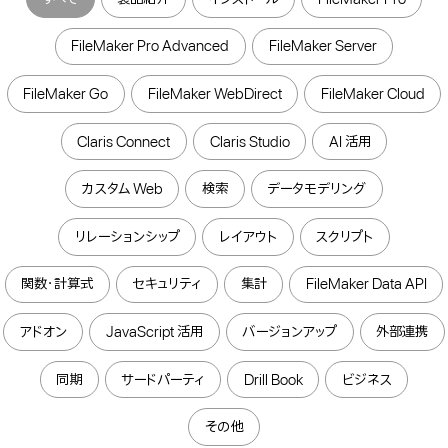
FileMaker Pro Advanced
FileMaker Server
FileMaker Go
FileMaker WebDirect
FileMaker Cloud
Claris Connect
Claris Studio
AI 活用
カスタム Web
検索
データモデリング
リレーションシップ
レイアウト
スクリプト
関数・計算式
セキュリティ
集計
FileMaker Data API
アドオン
JavaScript 活用
バージョンアップ
外部連携
同期
サードパーティ
Drill Book
ビジネス
その他