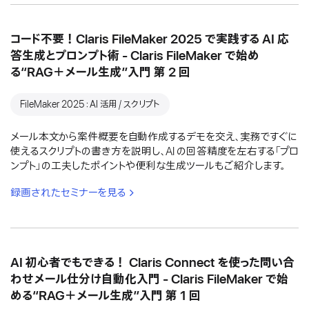
コード不要！Claris FileMaker 2025 で実践する AI 応
答生成とプロンプト術 - Claris FileMaker で始め
る“RAG＋メール生成”入門 第 2 回
FileMaker 2025：AI 活用 / スクリプト
メール本文から案件概要を自動作成するデモを交え、実務ですぐに
使えるスクリプトの書き方を説明し、AI の回答精度を左右する「プロ
ンプト」の工夫したポイントや便利な生成ツールもご紹介します。
録画されたセミナーを見る
AI 初心者でもできる！ Claris Connect を使った問い合
わせメール仕分け自動化入門 - Claris FileMaker で始
める“RAG＋メール生成”入門 第 1 回