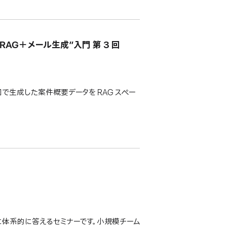
“RAG＋メール生成”入門 第 3 回
第 2 回で生成した案件概要データを RAG スペー
に体系的に答えるセミナーです。小規模チーム