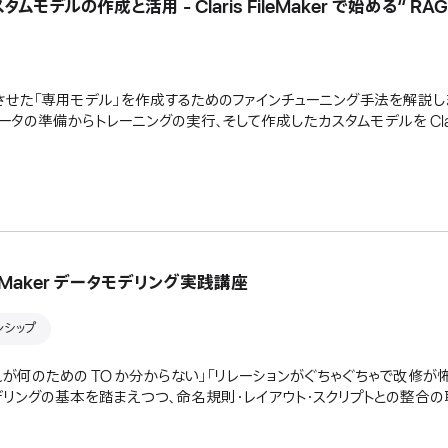
デルの作成と活用 - Claris FileMaker で始める“ RAG
た「専用モデル」を作成するためのファインチューニング手法を解説します
ータの準備からトレーニングの実行、そして作成したカスタムモデルを Claris
leMaker データモデリング実践講座
ョンシップ
れが何のための TO か分からない」「リレーションがぐちゃぐちゃで改修が怖
タモデリングの基本を踏まえつつ、命名規則・レイアウト・スクリプトとの整合