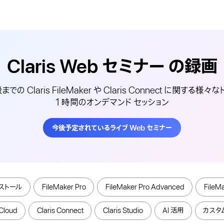
Claris Web
セミナー
の録画
の Claris FileMaker や Claris Connect に関する様
1 時間のオンデマンド セッション
今後予定されているライブ Web セミナー
ストール
FileMaker Pro
FileMaker Pro Advanced
FileM
Cloud
Claris Connect
Claris Studio
AI 活用
カスタム