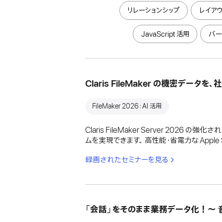
リレーションシップ
レイアウ
JavaScript 活用
バー
Claris FileMaker の機密デー
FileMaker 2026：AI 活用
Claris FileMaker Server 20
ムを実現できます。 高性能・省電力な Apple Sil
録画されたセミナーを見る
「会話」をそのまま業務データ化！〜 音声 x 