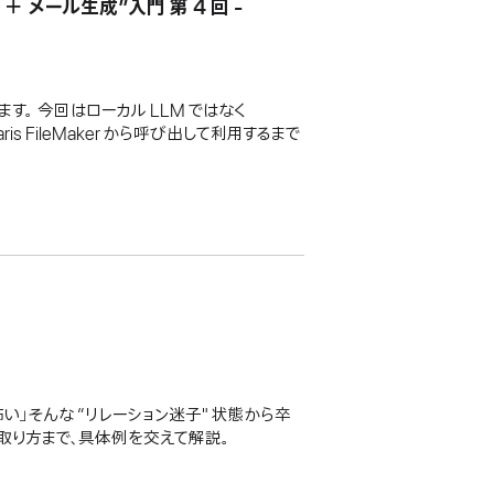
 ＋ メール生成”入門 第 4 回 -
。 今回はローカル LLM ではなく
 FileMaker から呼び出して利用するまで
い」そんな “リレーション迷子" 状態から卒
の取り方まで、具体例を交えて解説。