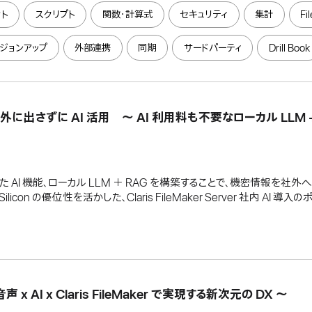
ト
スクリプト
関数・計算式
セキュリティ
集計
Fi
ジョンアップ
外部連携
同期
サードパーティ
Drill Book
タを、社外に出さずに AI 活用 〜 AI 利用料も不要なローカル LLM 
26 の強化された AI 機能、ローカル LLM ＋ RAG を構築することで、機密情報
icon の優位性を活かした、Claris FileMaker Server 社内 AI 
AI x Claris FileMaker で実現する新次元の DX 〜