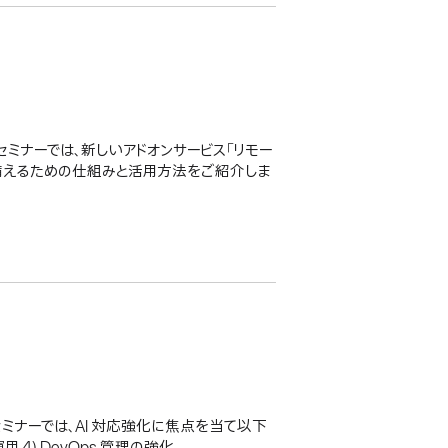
eb セミナーでは、新しいアドオンサービス「リモー
や障害に備えるための仕組みと活用方法をご紹介しま
b セミナーでは、AI 対応強化に焦点を当て以下
用 4) DevOps 管理の強化