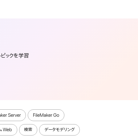
々なトピックを学習
aker Server
FileMaker Go
 Web
検索
データモデリング