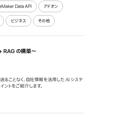
leMaker Data API
アドオン
ビジネス
その他
+ RAG の構築〜
を社外へ送ることなく、自社情報を活用した AI システ
導入のポイントをご紹介します。