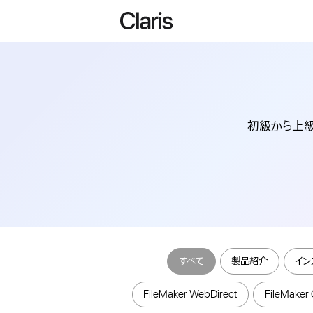
初級から上級まで
すべて
製品紹介
イン
FileMaker WebDirect
FileMaker 