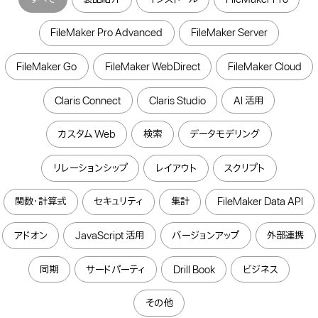
FileMaker Pro Advanced
FileMaker Server
FileMaker Go
FileMaker WebDirect
FileMaker Cloud
Claris Connect
Claris Studio
AI 活用
カスタム Web
検索
データモデリング
リレーションシップ
レイアウト
スクリプト
関数・計算式
セキュリティ
集計
FileMaker Data API
アドオン
JavaScript 活用
バージョンアップ
外部連携
同期
サードパーティ
Drill Book
ビジネス
その他