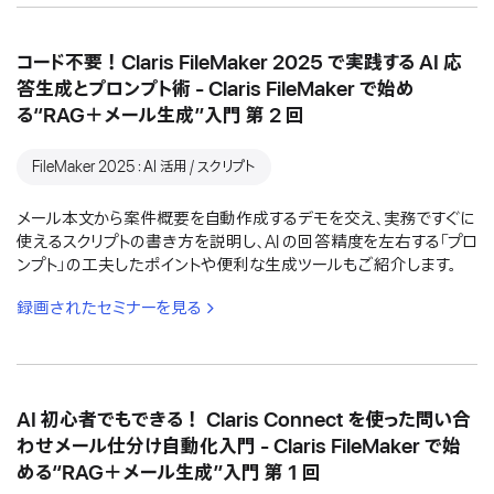
コード不要！Claris FileMaker 2025 で実践する AI 応
答生成とプロンプト術 - Claris FileMaker で始め
る“RAG＋メール生成”入門 第 2 回
FileMaker 2025：AI 活用 / スクリプト
メール本文から案件概要を自動作成するデモを交え、実務ですぐに
使えるスクリプトの書き方を説明し、AI の回答精度を左右する「プロ
ンプト」の工夫したポイントや便利な生成ツールもご紹介します。
録画されたセミナーを見る
AI 初心者でもできる！ Claris Connect を使った問い合
わせメール仕分け自動化入門 - Claris FileMaker で始
める“RAG＋メール生成”入門 第 1 回