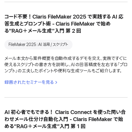
コード不要！Claris FileMaker 2025 で実践する AI 応
答生成とプロンプト術 - Claris FileMaker で始め
る“RAG＋メール生成”入門 第 2 回
FileMaker 2025：AI 活用 / スクリプト
メール本文から案件概要を自動作成するデモを交え、実務ですぐに
使えるスクリプトの書き方を説明し、AI の回答精度を左右する「プロ
ンプト」の工夫したポイントや便利な生成ツールもご紹介します。
録画されたセミナーを見る
AI 初心者でもできる！ Claris Connect を使った問い合
わせメール仕分け自動化入門 - Claris FileMaker で始
める“RAG＋メール生成”入門 第 1 回