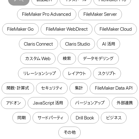
FileMaker Pro Advanced
FileMaker Server
FileMaker Go
FileMaker WebDirect
FileMaker Cloud
Claris Connect
Claris Studio
AI 活用
カスタム Web
検索
データモデリング
リレーションシップ
レイアウト
スクリプト
関数・計算式
セキュリティ
集計
FileMaker Data API
アドオン
JavaScript 活用
バージョンアップ
外部連携
同期
サードパーティ
Drill Book
ビジネス
その他