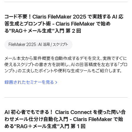
コード不要！Claris FileMaker 2025 で実践する AI 応
答生成とプロンプト術 - Claris FileMaker で始め
る“RAG＋メール生成”入門 第 2 回
FileMaker 2025：AI 活用 / スクリプト
メール本文から案件概要を自動作成するデモを交え、実務ですぐに
使えるスクリプトの書き方を説明し、AI の回答精度を左右する「プロ
ンプト」の工夫したポイントや便利な生成ツールもご紹介します。
録画されたセミナーを見る
AI 初心者でもできる！ Claris Connect を使った問い合
わせメール仕分け自動化入門 - Claris FileMaker で始
める“RAG＋メール生成”入門 第 1 回