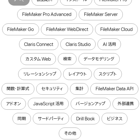
FileMaker Pro Advanced
FileMaker Server
FileMaker Go
FileMaker WebDirect
FileMaker Cloud
Claris Connect
Claris Studio
AI 活用
カスタム Web
検索
データモデリング
リレーションシップ
レイアウト
スクリプト
関数・計算式
セキュリティ
集計
FileMaker Data API
アドオン
JavaScript 活用
バージョンアップ
外部連携
同期
サードパーティ
Drill Book
ビジネス
その他