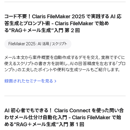
コード不要！Claris FileMaker 2025 で実践する AI 応
答生成とプロンプト術 - Claris FileMaker で始め
る“RAG＋メール生成”入門 第 2 回
FileMaker 2025：AI 活用 / スクリプト
メール本文から案件概要を自動作成するデモを交え、実務ですぐに
使えるスクリプトの書き方を説明し、AI の回答精度を左右する「プロ
ンプト」の工夫したポイントや便利な生成ツールもご紹介します。
録画されたセミナーを見る
AI 初心者でもできる！ Claris Connect を使った問い合
わせメール仕分け自動化入門 - Claris FileMaker で始
める“RAG＋メール生成”入門 第 1 回