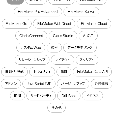
FileMaker Pro Advanced
FileMaker Server
FileMaker Go
FileMaker WebDirect
FileMaker Cloud
Claris Connect
Claris Studio
AI 活用
カスタム Web
検索
データモデリング
リレーションシップ
レイアウト
スクリプト
関数・計算式
セキュリティ
集計
FileMaker Data API
アドオン
JavaScript 活用
バージョンアップ
外部連携
同期
サードパーティ
Drill Book
ビジネス
その他