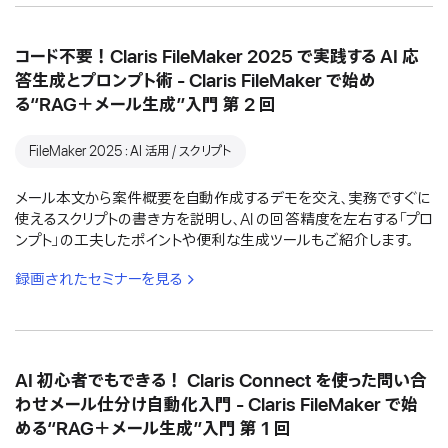
コード不要！Claris FileMaker 2025 で実践する AI 応
答生成とプロンプト術 - Claris FileMaker で始め
る“RAG＋メール生成”入門 第 2 回
FileMaker 2025：AI 活用 / スクリプト
メール本文から案件概要を自動作成するデモを交え、実務ですぐに
使えるスクリプトの書き方を説明し、AI の回答精度を左右する「プロ
ンプト」の工夫したポイントや便利な生成ツールもご紹介します。
録画されたセミナーを見る
AI 初心者でもできる！ Claris Connect を使った問い合
わせメール仕分け自動化入門 - Claris FileMaker で始
める“RAG＋メール生成”入門 第 1 回