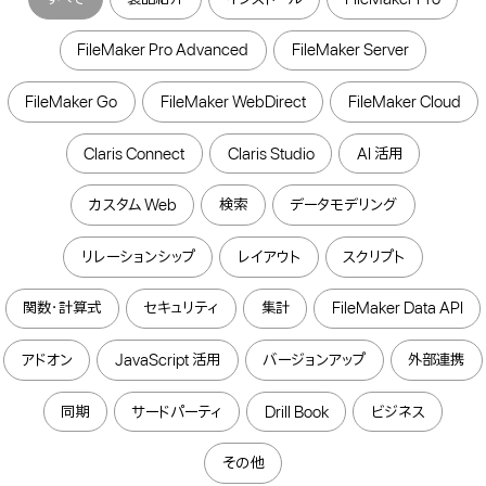
FileMaker Pro Advanced
FileMaker Server
FileMaker Go
FileMaker WebDirect
FileMaker Cloud
Claris Connect
Claris Studio
AI 活用
カスタム Web
検索
データモデリング
リレーションシップ
レイアウト
スクリプト
関数・計算式
セキュリティ
集計
FileMaker Data API
アドオン
JavaScript 活用
バージョンアップ
外部連携
同期
サードパーティ
Drill Book
ビジネス
その他