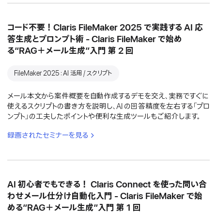
コード不要！Claris FileMaker 2025 で実践する AI 応
答生成とプロンプト術 - Claris FileMaker で始め
る“RAG＋メール生成”入門 第 2 回
FileMaker 2025：AI 活用 / スクリプト
メール本文から案件概要を自動作成するデモを交え、実務ですぐに
使えるスクリプトの書き方を説明し、AI の回答精度を左右する「プロ
ンプト」の工夫したポイントや便利な生成ツールもご紹介します。
録画されたセミナーを見る
AI 初心者でもできる！ Claris Connect を使った問い合
わせメール仕分け自動化入門 - Claris FileMaker で始
める“RAG＋メール生成”入門 第 1 回