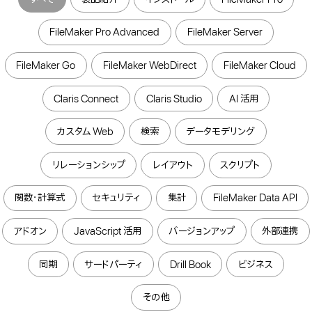
FileMaker Pro Advanced
FileMaker Server
FileMaker Go
FileMaker WebDirect
FileMaker Cloud
Claris Connect
Claris Studio
AI 活用
カスタム Web
検索
データモデリング
リレーションシップ
レイアウト
スクリプト
関数・計算式
セキュリティ
集計
FileMaker Data API
アドオン
JavaScript 活用
バージョンアップ
外部連携
同期
サードパーティ
Drill Book
ビジネス
その他