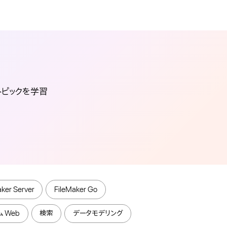
々なトピックを学習
aker Server
FileMaker Go
 Web
検索
データモデリング