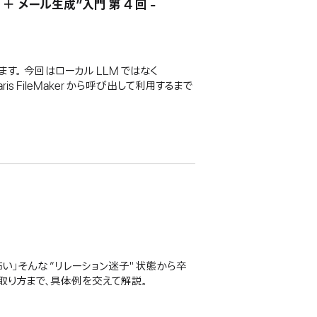
 ＋ メール生成”入門 第 4 回 -
。 今回はローカル LLM ではなく
 FileMaker から呼び出して利用するまで
い」そんな “リレーション迷子" 状態から卒
の取り方まで、具体例を交えて解説。