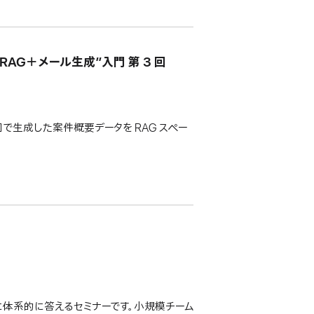
“RAG＋メール生成”入門 第 3 回
第 2 回で生成した案件概要データを RAG スペー
に体系的に答えるセミナーです。小規模チーム