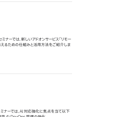
eb セミナーでは、新しいアドオンサービス「リモー
や障害に備えるための仕組みと活用方法をご紹介しま
b セミナーでは、AI 対応強化に焦点を当て以下
用 4) DevOps 管理の強化