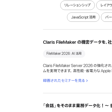
リレーションシップ
レイアウ
JavaScript 活用
バー
Claris FileMaker の機密デー
FileMaker 2026：AI 活用
Claris FileMaker Server 20
ムを実現できます。 高性能・省電力な Apple Sil
録画されたセミナーを見る
「会話」をそのまま業務データ化！〜 音声 x 