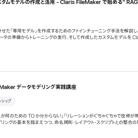
デルの作成と活用 - Claris FileMaker で始める“ RAG
た「専用モデル」を作成するためのファインチューニング手法を解説します
ータの準備からトレーニングの実行、そして作成したカスタムモデルを Claris
leMaker データモデリング実践講座
ョンシップ
れが何のための TO か分からない」「リレーションがぐちゃぐちゃで改修が怖
タモデリングの基本を踏まえつつ、命名規則・レイアウト・スクリプトとの整合