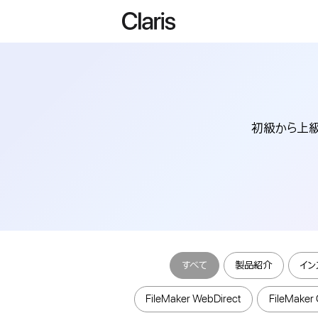
初級から上級まで
すべて
製品紹介
イン
FileMaker WebDirect
FileMaker 