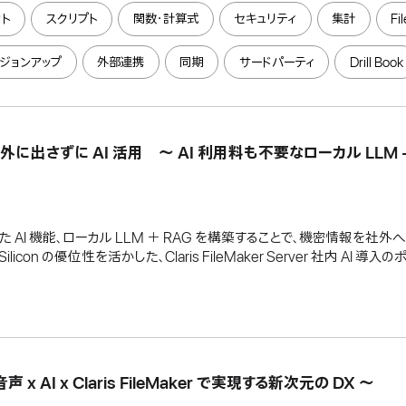
ト
スクリプト
関数・計算式
セキュリティ
集計
Fi
ジョンアップ
外部連携
同期
サードパーティ
Drill Book
タを、社外に出さずに AI 活用 〜 AI 利用料も不要なローカル LLM 
26 の強化された AI 機能、ローカル LLM ＋ RAG を構築することで、機密情報
icon の優位性を活かした、Claris FileMaker Server 社内 AI 
AI x Claris FileMaker で実現する新次元の DX 〜