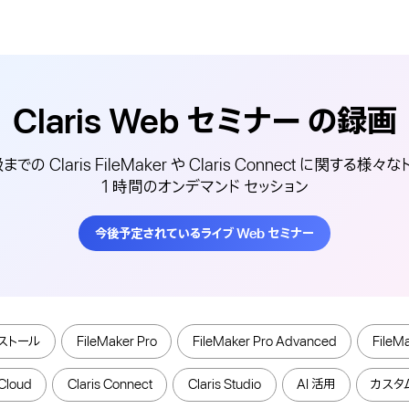
Claris Web
セミナー
の録画
の Claris FileMaker や Claris Connect に関する様
1 時間のオンデマンド セッション
今後予定されているライブ Web セミナー
ストール
FileMaker Pro
FileMaker Pro Advanced
FileM
Cloud
Claris Connect
Claris Studio
AI 活用
カスタム