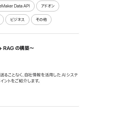
leMaker Data API
アドオン
ビジネス
その他
+ RAG の構築〜
を社外へ送ることなく、自社情報を活用した AI システ
導入のポイントをご紹介します。