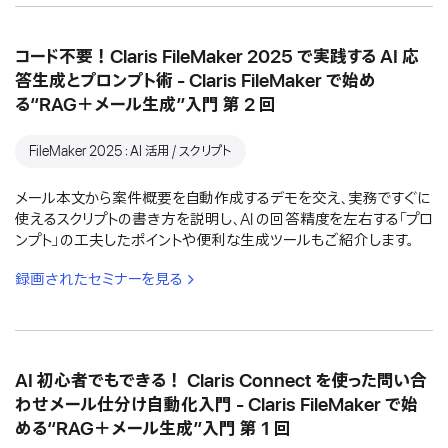
コード不要！Claris FileMaker 2025 で実践する AI 応
答生成とプロンプト術 - Claris FileMaker で始め
る“RAG＋メール生成”入門 第 2 回
FileMaker 2025：AI 活用 / スクリプト
メール本文から案件概要を自動作成するデモを交え、実務ですぐに
使えるスクリプトの書き方を説明し、AI の回答精度を左右する「プロ
ンプト」の工夫したポイントや便利な生成ツールもご紹介します。
録画されたセミナーを見る
AI 初心者でもできる！ Claris Connect を使った問い合
わせメール仕分け自動化入門 - Claris FileMaker で始
める“RAG＋メール生成”入門 第 1 回