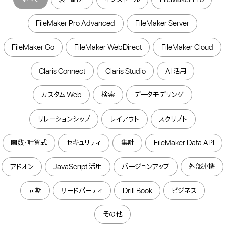
FileMaker Pro Advanced
FileMaker Server
FileMaker Go
FileMaker WebDirect
FileMaker Cloud
Claris Connect
Claris Studio
AI 活用
カスタム Web
検索
データモデリング
リレーションシップ
レイアウト
スクリプト
関数・計算式
セキュリティ
集計
FileMaker Data API
アドオン
JavaScript 活用
バージョンアップ
外部連携
同期
サードパーティ
Drill Book
ビジネス
その他