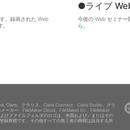
●ライブ We
す。録画された Web
今後の Web セミ
す。
ら
。
reserved. Claris、クラリス、Claris Connect、Claris Studio、クラ
ー、FileMaker Cloud、FileMaker Go、FileMaker
WebDirect およびファイルフォルダのロゴは、米国および／またはその
al Inc. の登録商標です。その他すべての第三者の商標は該当する所