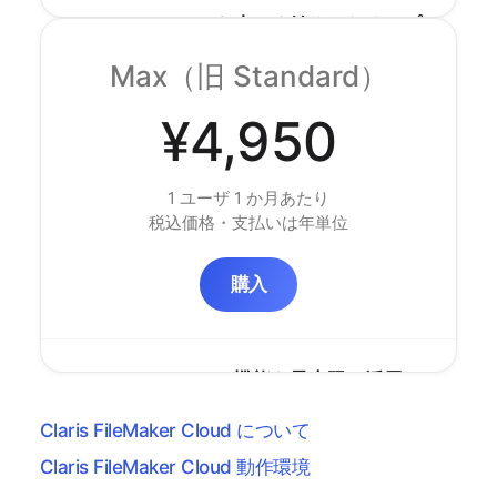
FileMaker Cloud を小さく始めるためのプ
ラン
Max（旧 Standard）
FileMaker Cloud「Starter」は、5〜10 ユーザの
小規模での利用のために用意されたプランです。
¥4,950
サーバの管理・メンテナンス不要
24 時間サポート（日本語対応：平日 10:00〜
1 ユーザ 1 か月あたり
17:30｜時間外は海外サポート窓口での英語対
税込価格・支払いは年単位
応となります）
最新のクラウド技術
購入
最新のセキュリティ・監視
ユーザ
5 〜 10 ユーザまで（3〜4 ユーザ
FileMaker Cloud の機能を最大限に活用で
向け新規トライアルプログラムを
きるプラン
ご希望の場合は、
見積作成サイト
Claris FileMaker Cloud について
にてお見積書・ご注文書を作成く
サーバの管理・メンテナンス不要
ださい）
Claris FileMaker Cloud 動作環境
24 時間サポート（日本語対応：平日 10:00〜