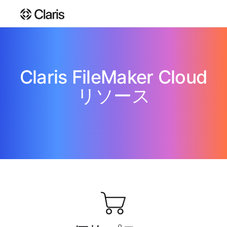
Claris FileMaker Cloud
リソース