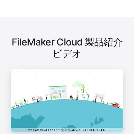
17:30｜時間外は海外サポート窓口での英語対
共有 App
3 まで
（.fmp12 ファイ
応となります）
ル）数の上限
最新のクラウド技術
最新のセキュリティ・監視
ストレージ
1 ユーザごとに年間 2 GB の
FileMaker データストレージ。ア
FileMaker Cloud 製品紹介
ップグレード不可。
ユーザ
5 ユーザ〜
API 使用量
ビデオ
1 ユーザごとに月間 2 GB の
共有 App
256 まで
FileMaker Data API/OData アウ
（.fmp12 ファイ
トバウンドデータ転送。
ル）数の上限
ストレージ
1 ユーザごとに年間 6 GB の
FileMaker データストレージ。ア
ップグレード購入可能。
API 使用量
1 ユーザごとに月間 2 GB の
FileMaker Data API/OData アウ
トバウンドデータ転送。